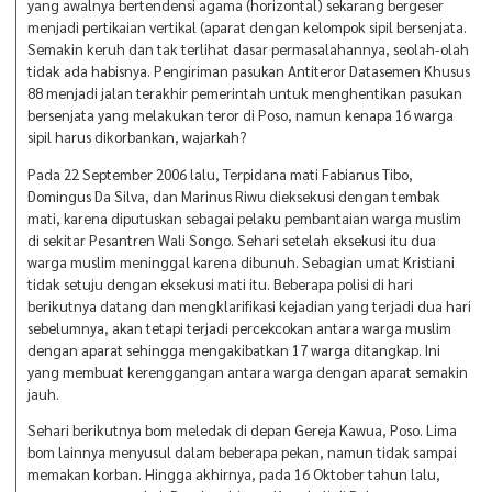
yang awalnya bertendensi agama (horizontal) sekarang bergeser
menjadi pertikaian vertikal (aparat dengan kelompok sipil bersenjata.
Semakin keruh dan tak terlihat dasar permasalahannya, seolah-olah
tidak ada habisnya. Pengiriman pasukan Antiteror Datasemen Khusus
88 menjadi jalan terakhir pemerintah untuk menghentikan pasukan
bersenjata yang melakukan teror di Poso, namun kenapa 16 warga
sipil harus dikorbankan, wajarkah?
Pada 22 September 2006 lalu, Terpidana mati Fabianus Tibo,
Domingus Da Silva, dan Marinus Riwu dieksekusi dengan tembak
mati, karena diputuskan sebagai pelaku pembantaian warga muslim
di sekitar Pesantren Wali Songo. Sehari setelah eksekusi itu dua
warga muslim meninggal karena dibunuh. Sebagian umat Kristiani
tidak setuju dengan eksekusi mati itu. Beberapa polisi di hari
berikutnya datang dan mengklarifikasi kejadian yang terjadi dua hari
sebelumnya, akan tetapi terjadi percekcokan antara warga muslim
dengan aparat sehingga mengakibatkan 17 warga ditangkap. Ini
yang membuat kerenggangan antara warga dengan aparat semakin
jauh.
Sehari berikutnya bom meledak di depan Gereja Kawua, Poso. Lima
bom lainnya menyusul dalam beberapa pekan, namun tidak sampai
memakan korban. Hingga akhirnya, pada 16 Oktober tahun lalu,