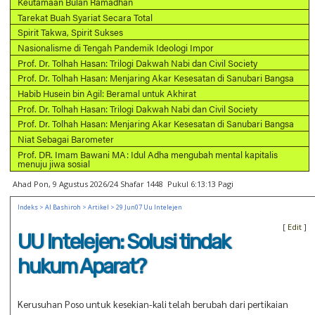
Keutamaan Bulan Ramadhan
Tarekat Buah Syariat Secara Total
Spirit Takwa, Spirit Sukses
Nasionalisme di Tengah Pandemik Ideologi Impor
Prof. Dr. Tolhah Hasan: Trilogi Dakwah Nabi dan Civil Society
Prof. Dr. Tolhah Hasan: Menjaring Akar Kesesatan di Sanubari Bangsa
Habib Husein bin Agil: Beramal untuk Akhirat
Prof. Dr. Tolhah Hasan: Trilogi Dakwah Nabi dan Civil Society
Prof. Dr. Tolhah Hasan: Menjaring Akar Kesesatan di Sanubari Bangsa
Niat Sebagai Barometer
Prof. DR. Imam Bawani MA: Idul Adha mengubah mental kapitalis
menuju jiwa sosial
Ahad Pon, 9 Agustus 2026/24 Shafar 1448 Pukul 6:13:13 Pagi
Indeks
>
Al Bashiroh
>
Artikel
> 29 Jun07 Uu Intelejen
[
Edit
]
UU Intelejen: Solusi tindak
hukum Aparat?
Kerusuhan Poso untuk kesekian-kali telah berubah dari pertikaian