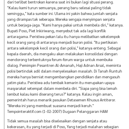
dari terlibat bentrokan karena saat ini bukan lagi situasi perang.
"Kalau kami turun semuanya, perang baru selesai paling tidak
seminggu," kata sumber ini. Ulama ini yakin bahwa jumlah senjata
yang dirampas tak seberapa. Mereka sengaja menyimpan senjata
untuk berjaga-jaga. "Kami hanya pakai untuk membela diri," katanya.
Bupati Poso, Piet Inkiriwang, menyebut tak ada lagi konflik
antaragama. Peristiwa pekan lalu itu hanya melibatkan sekelompok
kecil orang yang di antaranya menjadi buron polisi. "Itu pertikaian
antara sekelompok kecil orang dan polisi," katanya enteng. Sebagai
kepala daerah, dia mengaku akan melakukan konsolidasi dengan
mendorong terbentuknya forum-forum warga untuk membuka
dialog. Pemimpin Pesantren Al-Amanah, Haji Adnan Arsal, meminta
polisi bertindak adil dalam menyelesaikan masalah. Di Tanah Runtuh
mereka hanya berniat mengembangkan pendidikan dan mengasuh
yatim piatu. Peristiwa adu tembak kemarin itu merupakan upaya
masyarakat setempat dalam membela diri. "Siapa yang bisa lemah
lembut kalau kami diserang terus?" katanya. Kalau ingin aman,
pemerintah harus menarik pasukan Detasemen Khusus Antiteror.
"Mereka ini yang membuat suasana menjadi keruh."
Tempointeraktif.com (1-02-2007) Dugaan Pelanggaran HAM
Tidak semua masalah bisa diselesaikan dengan senjata atau
kekerasan, itu yang terjadi di Poso, Yang terjadi malahan sebagian