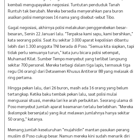
kembali mengupayakan negosiasi. Tuntutan penduduk Tanah
Runtuh tak berubah. Mereka bersedia menyerahkan para buron
asalkan polisi memproses 16 nama yang disebut-sebut Tibo.
Gagal negosiasi, akhirnya polisi melakukan penggerebekan besar-
besaran, Senin 22 Januari lalu. "Terpaksa kami sapu, kami bersihkan,"
kata seorang polisi. Saat itu sekitar 3.000 aparat kepolisian dibantu
lebih dari 1.300 anggota TNI berada di Poso. "Semua kita siapkan, tapi
tidak perlu semuanya turun," kata juru bicara polisi setempat,
Muhamad Kilat. Sumber Tempo menyebut yang terlibat langsung
sekitar 700 personel. Mereka terbagi dalam tiga lapis, termasuk tiga
regu (36 orang) dari Detasemen Khusus Antiteror 88 yang melasak di
ring pertama.
Hingga pekan lalu, dari 26 buron, masih ada 16 orang yang belum
tertangkap. Ketika baku tembak pekan lalu, saat polisi mulai
menguasai situasi, mereka lari ke arah perbukitan. Seorang ulama di
Poso menyebut jumlah aparat keamanan terlalu berlebihan. "Mereka
(kelompok bersenjata) yang ikut melawan jumlahnya hanya sekitar
50 orang," katanya.
Memang jumlah keseluruhan "mujahidin" mantan pasukan perang
muslim di Poso cukup besar. Namun mereka kini sudah menarik diri