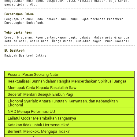
Menyediakan kain spun, polyester, twill kwalitas ekspor, baju takwa,
gamis, jubah, dll.
Percetakan Dalwa
Lengkapi koleksi Anda. Koleksi buku-buku fiqih terbitan Pesantren
Darullughah Wadda'wah.
Toko Laris Kaos
Grosir & eceran. Agen perlengkapan bayi, pakaian dalam pria & wanita,
setelan anak, aneka kaos. Harga murah, kwalitas bagus. Buktikanlah!!
El Bashiroh
Majalah Bashiroh Online
Pesona: Pesan Seorang Nabi
Reaktualisasi Sunnah dalam Rangka Mencerdaskan Spiritual Bangsa
Memupuk Cinta Kepada Rasulullah Saw
Secerah Mentari Sesejuk Embun Pagi
Ekonomi Syariah: Antara Tuntutan, Kenyataan, dan Kebangkitan
Ekonomi
NAD Menuju Reformasi UU
Lailatul Qodar Melambaikan Tangannya
Katakan tidak untuk Hermeneutika!
Berhenti Merokok, Mengapa Tidak?