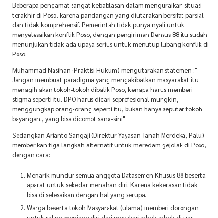
Beberapa pengamat sangat kebablasan dalam menguraikan situasi
terakhir di Poso, karena pandangan yang diutarakan bersifat parsial
dan tidak komprehensif. Pemerintah tidak punya nyali untuk
menyelesaikan konflik Poso, dengan pengiriman Densus 88 itu sudah
menunjukan tidak ada upaya serius untuk menutup lubang konflik di
Poso.
Muhammad Nasihan (Praktisi Hukum) mengutarakan statemen :"
Jangan membuat paradigma yang mengakibatkan masyarakat itu
menagih akan tokoh-tokoh dibalik Poso, kenapa harus memberi
stigma seperti itu. DPO harus dicari seprofesional mungkin,
menggungkap orang-orang seperti itu, bukan hanya seputar tokoh
bayangan., yang bisa dicomot sana-sini"
Sedangkan Arianto Sangaji (Direktur Yayasan Tanah Merdeka, Palu)
memberikan tiga langkah alternatif untuk meredam gejolak di Poso,
dengan cara:
Menarik mundur semua anggota Datasemen Khusus 88 beserta
aparat untuk sekedar menahan diri. Karena kekerasan tidak
bisa di selesaikan dengan hal yang serupa.
Warga beserta tokoh Masyarakat (ulama) memberi dorongan
untuk saling menjaga diri dari provokasi pihak-pihak diluar