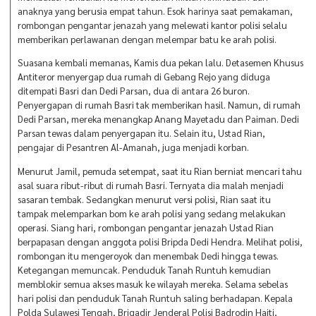
anaknya yang berusia empat tahun. Esok harinya saat pemakaman,
rombongan pengantar jenazah yang melewati kantor polisi selalu
memberikan perlawanan dengan melempar batu ke arah polisi.
Suasana kembali memanas, Kamis dua pekan lalu. Detasemen Khusus
Antiteror menyergap dua rumah di Gebang Rejo yang diduga
ditempati Basri dan Dedi Parsan, dua di antara 26 buron.
Penyergapan di rumah Basri tak memberikan hasil. Namun, di rumah
Dedi Parsan, mereka menangkap Anang Mayetadu dan Paiman. Dedi
Parsan tewas dalam penyergapan itu. Selain itu, Ustad Rian,
pengajar di Pesantren Al-Amanah, juga menjadi korban.
Menurut Jamil, pemuda setempat, saat itu Rian berniat mencari tahu
asal suara ribut-ribut di rumah Basri. Ternyata dia malah menjadi
sasaran tembak. Sedangkan menurut versi polisi, Rian saat itu
tampak melemparkan bom ke arah polisi yang sedang melakukan
operasi. Siang hari, rombongan pengantar jenazah Ustad Rian
berpapasan dengan anggota polisi Bripda Dedi Hendra. Melihat polisi,
rombongan itu mengeroyok dan menembak Dedi hingga tewas.
Ketegangan memuncak. Penduduk Tanah Runtuh kemudian
memblokir semua akses masuk ke wilayah mereka. Selama sebelas
hari polisi dan penduduk Tanah Runtuh saling berhadapan. Kepala
Polda Sulawesi Tengah, Brigadir Jenderal Polisi Badrodin Haiti,