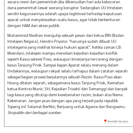
secara resmi dari pemerintah jika dikemudian hari ada kebocoran
dana pemerintah lewat seorang koruptor. Sedangkan UU Intelejen
sendiri kegunaannya adalah upaya legitimasi terhadap keputusan
aparat untuk menyelesaikan suatu kasus, agar tidak berbenturan
dengan HAM dan akses publik.
Muhammad Nasihan mengutip sebuah pesan dari ketua BIN (Badan
Intelejen Negara), Hendro Priyono: "harusnya sudah dibuat UU
intelegensi yang melihat kinerja hukum aparat". Ketika zaman LB.
Moerdani, intelejen mampu meredam kejadian-kejadian konflik
seperti Kasus selevel Poso, walaupun kinerjanya tercoreng dengan
kasus Tanjung Priok. Sampai kapan Aparat selalu menang dalam
tindakannya, walaupun rakyat selalu terhapus dalam catatan sejarah
sebagai bagian prosesi berjalannya sebuah Rezim. Kasus Poso akan
hilang ditelan sejarah, sebagaimana kasus Tanjung Priok, Kematian
ketua Kontras Munir, SH, Kejadian Trisakti dan Semanggi dan banyak
lagi kasus yang ditutup demi keselamatan rezim, bukan atas Nama
Kebenaran. Jangan puas dengan apa yang terjadi pada republik
Topeng ini! Selamat Berfikir, Berjuang untuk Agama dan Bangsamu.
Sirojuddin dari berbagai sumber
.
Kembali ke atas