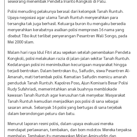
seseorang menembak Pendeta Irianto Kongkoli di Palu.
Polisi menuding pelakunya berasal dari kelompok Tanah Runtuh.
Upaya negosiasi agar ulama Tanah Runtuh menyerahkan para
tersangka tak juga berhasil. Keluarga buron itu mengaku bersedia
menyerahkan kerabatnya asalkan polisi memproses 16 nama yang
disebut Tibo ikut terlibat penyerangan Pesantren Wali Songo, pada
Mei 2000 silam.
Malam hari raya Idul Fitri atau sepekan setelah penembakan Pendeta
Kongkoli, polisi melakukan razia di jalan-jalan sekitar Tanah Runtuh.
Kedatangan polisi ini menimbulkan kecurigaan masyarakat hingga
terjadi bentrokan. Dalam bentrokan itu, Saifudin, siswa Pesantren Al-
Amanah, mati tertembak polisi. Kematian Saifudin memicu amarah
penduduk Tanah Runtuh. Kapolres Poso, Ajun Komisaris Besar Polisi
Rudy Sufahriadi, memerintahkan anak buahnya memblokade
kawasan Tanah Runtuh agar kerusuhan tak menyebar. Masyarakat
Tanah Runtuh kemudian menjadikan pos polisi di sana sebagai
sasaran amuk. Sebanyak 16 polisi yang bertugas di sana terjebak
dalam berondongan peluru dan batu.
Menurut laporan resmi polisi, dalam upaya evakuasi mereka
mendapat perlawanan, tembakan, dan bom molotov. Mereka terpaksa
membalas. Tembakan itu menewaskan Mislan Aminuddin dan