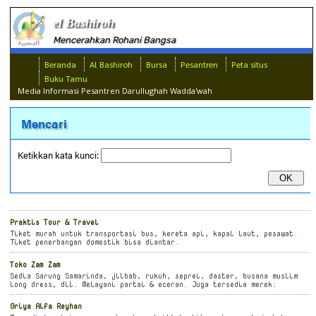
el Bashiroh
Mencerahkan Rohani Bangsa
Beranda
Al Bashiroh
Bursa
Pesantren
Peta situs
Buku Tamu
Media Informasi Pesantren Darullughah Wadda'wah
Mencari
Ketikkan kata kunci:
Praktis Tour & Travel
Tiket murah untuk transportasi bus, kereta api, kapal laut, pesawat.
Tiket penerbangan domestik bisa diantar.
Toko Zam Zam
Sedia Sarung Samarinda, jilbab, rukuh, seprei, daster, busana muslim
long dress, dll. Melayani partai & eceran. Juga tersedia merek:
Griya Alfa Reyhan